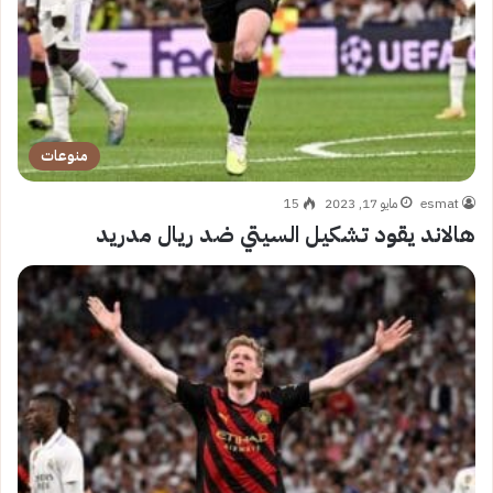
منوعات
esmat
مايو 17, 2023
15
هالاند يقود تشكيل السيتي ضد ريال مدريد