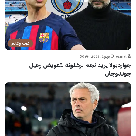
عرب وعالم
esmat
يوليو 2, 2023
30
جوارديولا يريد نجم برشلونة لتعويض رحيل
جوندوجان