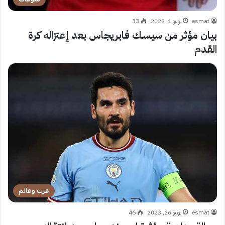
esmat
يوليو 1, 2023
33
بيان مؤثر من سيسك فابريجاس بعد إعتزاله كرة
القدم
عرب وعالم
esmat
يونيو 26, 2023
46