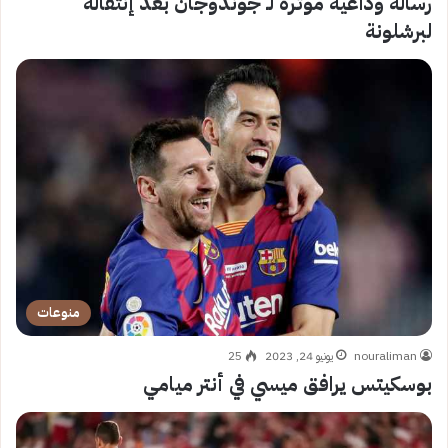
رسالة وداعية مؤثرة لـ جوندوجان بعد إنتقاله
لبرشلونة
منوعات
nouraliman
يونيو 24, 2023
25
بوسكيتس يرافق ميسي في أنتر ميامي