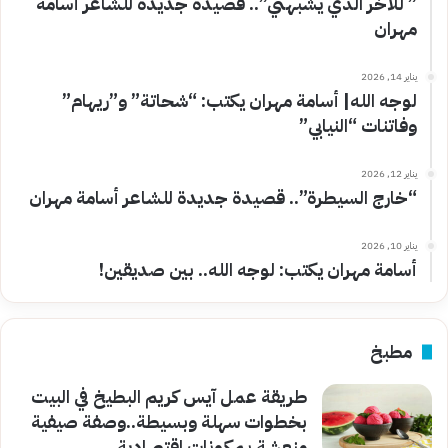
” للآخر الذي يشبهني”.. قصيدة جديدة للشاعر أسامة
مهران
يناير 14, 2026
لوجه الله| أسامة مهران يكتب: “شحاتة” و”ريهام”
وفاتنات “النيابي”
يناير 12, 2026
“خارج السيطرة”.. قصيدة جديدة للشاعر أسامة مهران
يناير 10, 2026
أسامة مهران يكتب: لوجه الله.. بين صديقين!
مطبخ
طريقة عمل آيس كريم البطيخ في البيت
بخطوات سهلة وبسيطة..وصفة صيفية
منعشة بمكونات اقتصادية