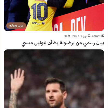
عرب وعالم
esmat
يونيو 7, 2023
28
بيان رسمي من برشلونة بشأن ليونيل ميسي