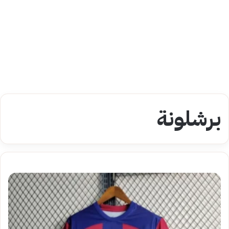
برشلونة