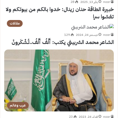
noor
يناير 13, 2025
28
خبيرة الطاقة حنان زينال: خدوا بالكم من بيوتكم ولا
تفشوا سرا
مقالات
noor
ديسمبر 24, 2024
129
الشاعر محمد الشربيني يكتب: أَلْفُ أَلْفُ..تُشْكَرونْ
عرب وعالم
noor
فبراير 24, 2023
23