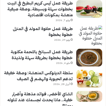
طريقة عمل آيس كريم البطيخ في البيت
بخطوات سهلة وبسيطة..وصفة صيفية
منعشة بمكونات اقتصادية
يوليو 7, 2026
طريقة عمل حلاوة المولد في المنزل
خطوة بخطوة
يونيو 29, 2026
طريقة عمل السبانخ باللحمة مكتوبة
خطوة بخطوة بطريقة سهلة ولذيذة
مايو 4, 2026
سلطة الديتوكس المنعشة: وصفة خفيفة
تدعم الحيوية والهضم في الصيف
أبريل 28, 2026
الشاي الأخضر.. فوائد مذهلة وأضرار
خفية.. ماذا يحدث لجسمك عند تناوله
يوميًا؟