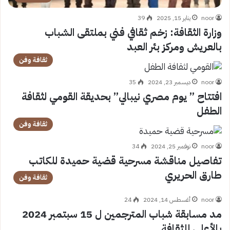
noor
يناير 15, 2025
39
وزارة الثقافة: زخم ثقافي فني بملتقى الشباب
بالعريش ومركز بئر العبد
ثقافة وفن
noor
ديسمبر 23, 2024
35
افتتاح ” يوم مصري نيبالي” بحديقة القومي لثقافة
الطفل
ثقافة وفن
noor
نوفمبر 25, 2024
34
تفاصيل مناقشة مسرحية قضية حميدة للكاتب
طارق الحريري
ثقافة وفن
noor
أغسطس 14, 2024
24
مد مسابقة شباب المترجمين ل 15 سبتمبر 2024
بالأعلي للثقافة