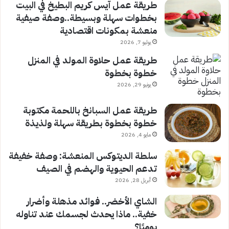
طريقة عمل آيس كريم البطيخ في البيت
بخطوات سهلة وبسيطة..وصفة صيفية
منعشة بمكونات اقتصادية
يوليو 7, 2026
طريقة عمل حلاوة المولد في المنزل
خطوة بخطوة
يونيو 29, 2026
طريقة عمل السبانخ باللحمة مكتوبة
خطوة بخطوة بطريقة سهلة ولذيذة
مايو 4, 2026
سلطة الديتوكس المنعشة: وصفة خفيفة
تدعم الحيوية والهضم في الصيف
أبريل 28, 2026
الشاي الأخضر.. فوائد مذهلة وأضرار
خفية.. ماذا يحدث لجسمك عند تناوله
يوميًا؟