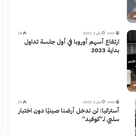
م
noor
يناير 2, 2023
24
ارتفاع أسهم أوروبا في أول جلسة تداول
بداية 2023
م
noor
يناير 1, 2023
26
أستراليا: لن ندخل أرضنا صينيًا دون اختبار
سلبي لـ”كوفيد”