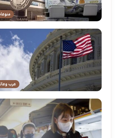
منوعا
عرب وعال