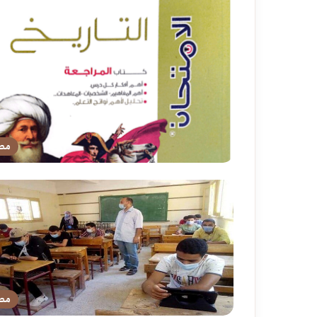
مص
مص