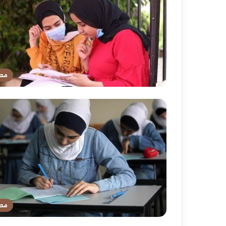
مص
مص