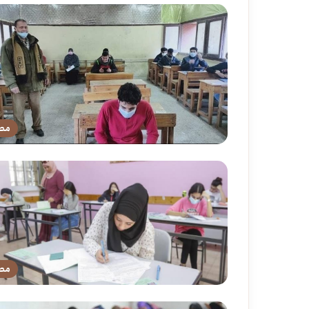
مص
مص