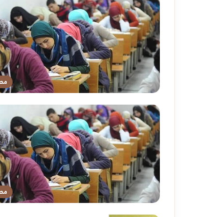
مص
مص