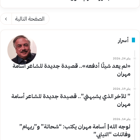
الصفحة التالية
أسرار
يناير 24, 2026
«لم يعد شيئًا أدفعه».. قصيدة جديدة للشاعر أسامة
مهران
يناير 19, 2026
” للآخر الذي يشبهني”.. قصيدة جديدة للشاعر أسامة
مهران
يناير 14, 2026
لوجه الله| أسامة مهران يكتب: “شحاتة” و”ريهام”
وفاتنات “النيابي”