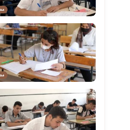
مص
مص