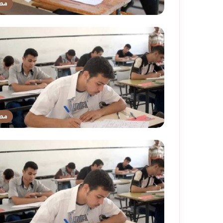
مص
مص