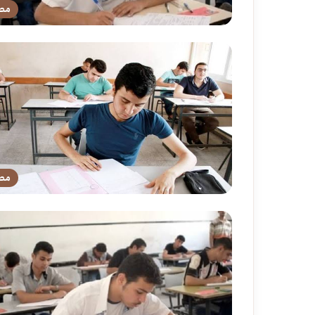
مص
مص