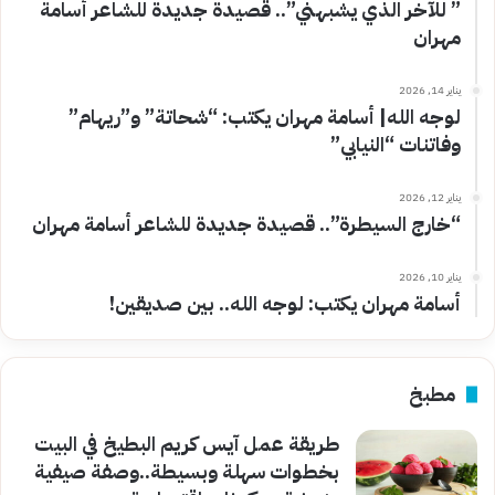
” للآخر الذي يشبهني”.. قصيدة جديدة للشاعر أسامة
مهران
يناير 14, 2026
لوجه الله| أسامة مهران يكتب: “شحاتة” و”ريهام”
وفاتنات “النيابي”
يناير 12, 2026
“خارج السيطرة”.. قصيدة جديدة للشاعر أسامة مهران
يناير 10, 2026
أسامة مهران يكتب: لوجه الله.. بين صديقين!
مطبخ
طريقة عمل آيس كريم البطيخ في البيت
بخطوات سهلة وبسيطة..وصفة صيفية