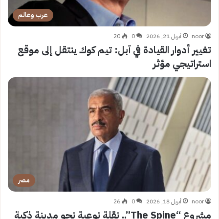
عرب وعالم
noor
أبريل 21, 2026
0
20
تغيير أدوار القيادة في آبل: تيم كوك ينتقل إلى موقع
استراتيجي مؤثر
مصر
noor
أبريل 18, 2026
0
26
مشروع “The Spine”.. نقلة نوعية نحو مدينة ذكية