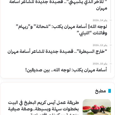
” للآخر الذي يشبهني”.. قصيدة جديدة للشاعر أسامة
مهران
يناير 14, 2026
لوجه الله| أسامة مهران يكتب: “شحاتة” و”ريهام”
وفاتنات “النيابي”
يناير 12, 2026
“خارج السيطرة”.. قصيدة جديدة للشاعر أسامة مهران
يناير 10, 2026
أسامة مهران يكتب: لوجه الله.. بين صديقين!
مطبخ
طريقة عمل آيس كريم البطيخ في البيت
بخطوات سهلة وبسيطة..وصفة صيفية