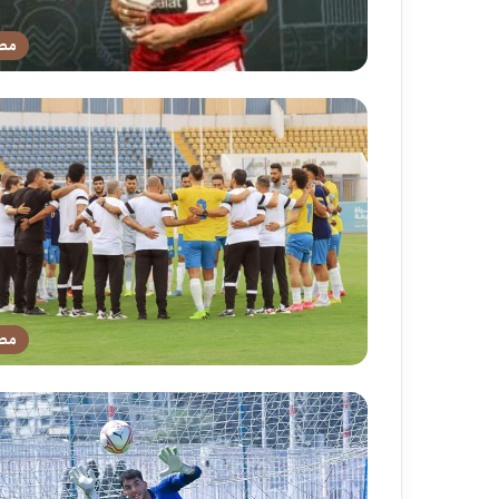
مص
مص