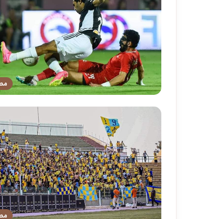
مص
مص