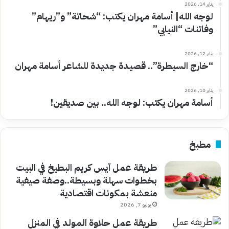
يناير 14, 2026
لوجه الله| أسامة مهران يكتب: “شحاتة” و”ريهام”
وفاتنات “النيابي”
يناير 12, 2026
“خارج السيطرة”.. قصيدة جديدة للشاعر أسامة مهران
يناير 10, 2026
أسامة مهران يكتب: لوجه الله.. بين صديقين!
مطبخ
طريقة عمل آيس كريم البطيخ في البيت
بخطوات سهلة وبسيطة..وصفة صيفية
منعشة بمكونات اقتصادية
يوليو 7, 2026
طريقة عمل حلاوة المولد في المنزل