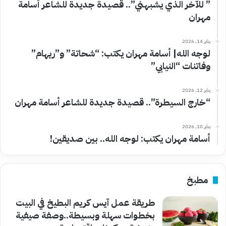
” للآخر الذي يشبهني”.. قصيدة جديدة للشاعر أسامة
مهران
يناير 14, 2026
لوجه الله| أسامة مهران يكتب: “شحاتة” و”ريهام”
وفاتنات “النيابي”
يناير 12, 2026
“خارج السيطرة”.. قصيدة جديدة للشاعر أسامة مهران
يناير 10, 2026
أسامة مهران يكتب: لوجه الله.. بين صديقين!
مطبخ
طريقة عمل آيس كريم البطيخ في البيت
بخطوات سهلة وبسيطة..وصفة صيفية