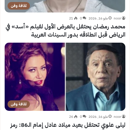
ثقافة وفن
noor
مايو 16, 2026
0
21
محمد رمضان يحتفل بالعرض الأول لفيلم «أسد» في
الرياض قبل انطلاقه بدور السينات العربية
ثقافة وفن
noor
مايو 16, 2026
0
26
ليلى علوي تحتفل بعيد ميلاد عادل إمام الـ86: رمز