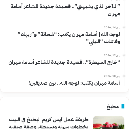
” للآخر الذي يشبهني”.. قصيدة جديدة للشاعر أسامة
مهران
يناير 14, 2026
لوجه الله| أسامة مهران يكتب: “شحاتة” و”ريهام”
وفاتنات “النيابي”
يناير 12, 2026
“خارج السيطرة”.. قصيدة جديدة للشاعر أسامة مهران
يناير 10, 2026
أسامة مهران يكتب: لوجه الله.. بين صديقين!
مطبخ
طريقة عمل آيس كريم البطيخ في البيت
بخطوات سهلة وبسيطة..وصفة صيفية