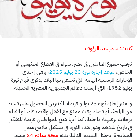
كتبت: سمر عبد الرؤوف
تترقب جموع العاملين في مصر، سواء في القطاع الحكومي أو
الخاص،
موعد إجازة ثورة 23 يوليو 2025
، وهي إحدى
الإجازات الرسمية الهامة التي تحتفل بها البلاد بذكرى قيام ثورة
يوليو 1952، التي أرست دعائم الجمهورية المصرية الحديثة.
و تعتبر إجازة ثورة 23 يوليو فرصة للكثيرين للحصول على قسط
من الراحة، أو قضاء وقت ممتع مع الأهل والأصدقاء، أو القيام
برحلات ترفيهية داخلية، كما أنها تتيح للمواطنين فرصة للتفكير
في تاريخ بلادهم ودور هذه الثورة في تشكيل ملامح مصر
المعاصرة، وخلال السطور التالية ينشر
موقع مباشر 24
موعد