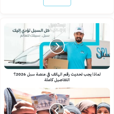
نسخ الرابط
لماذا
يجب
تحديث
رقم
الهاتف
في
منصة
سبل
2026؟
التفاصيل
لماذا يجب تحديث رقم الهاتف في منصة سبل 2026؟
كاملة
التفاصيل كاملة
متابعة
مستمرة|
موعد
صرف
تكافل