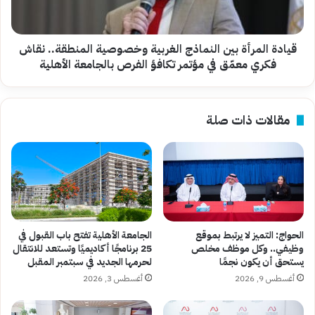
المنطقة..
نقاش
فكري
معمّق
قيادة المرأة بين النماذج الغربية وخصوصية المنطقة.. نقاش
في
فكري معمّق في مؤتمر تكافؤ الفرص بالجامعة الأهلية
مؤتمر
تكافؤ
الفرص
مقالات ذات صلة
بالجامعة
الأهلية
الحواج: التميز لا يرتبط بموقع
الجامعة الأهلية تفتح باب القبول في
وظيفي.. وكل موظف مخلص
25 برنامجًا أكاديميًا وتستعد للانتقال
يستحق أن يكون نجمًا
لحرمها الجديد في سبتمبر المقبل
أغسطس 9, 2026
أغسطس 3, 2026