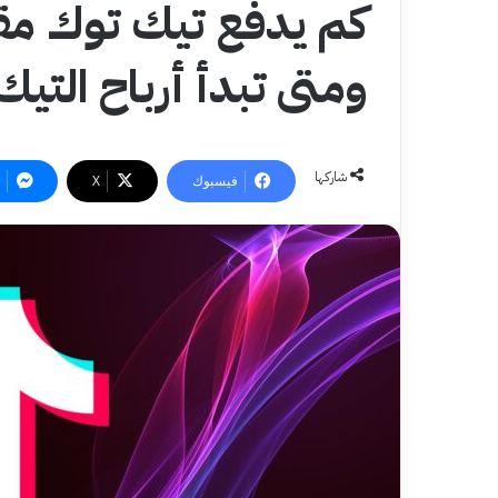
ومتى تبدأ أرباح التيك تو
شاركها
فيسبوك
‫X