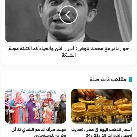
مع
محمد
عوض:
أسرار
الفن
والحياة
كما
كتبته
حوار نادر مع محمد عوض: أسرار الفن والحياة كما كتبته مجلة
مجلة
الشبكة
الشبكة
مقالات ذات صلة
أسعار الذهب اليوم في مصر.. تحديث
موعد صرف الدعم النقدي تكافل
لحظي لعيارات 18 و21 و24
وكرامة للمستحقين