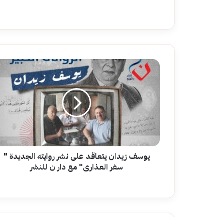
يوسف
زيدان
يتعاقد
على
نشر
روايته
الجديدة
"
سفر
العذارى"
يوسف زيدان يتعاقد على نشر روايته الجديدة "
مع
سفر العذارى" مع دار ن للنشر
دار
ن
للنشر