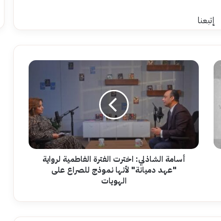
إتبعنا
أسامة
الشاذلي:
اخترت
الفترة
الفاطمية
لرواية
"عهد
دميانة"
لأنها
نموذج
أسامة الشاذلي: اخترت الفترة الفاطمية لرواية
للصراع
"عهد دميانة" لأنها نموذج للصراع على
على
الهويات
الهويات