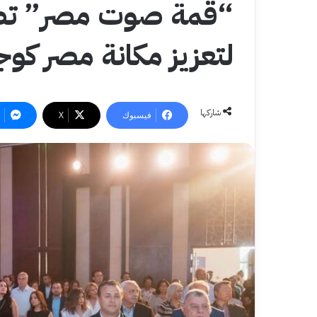
“قمة صوت مصر” تطل
لتعزيز مكانة مصر كو
شاركها
فيسبوك
‫X