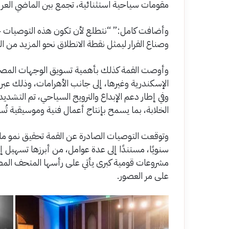
مقومات سياحية استثنائية، تجمع بين الماضي العري
وأضافت كامل:” “نتطلع لأن تكون هذه التوصيات حلق
وصناع القرار ليمثل نقطة الانطلاق نحو المزيد من الن
وأوصت القمة كذلك بأهمية تسويق الوجهات المصرية غ
الإسكندرية وغيرها، إلى جانب الأهرامات، وذلك عب
وفي إطار دعم الإبداع والترويج السياحي، تم التشدي
الخلابة، بما يسمح بإنتاج أعمال فنية وموسيقية تُسهم
وتوقعت التوصيات الصادرة عن القمة تحقيق نمو ملح
سنويًا، مستندًا إلى عدة عوامل، من أبرزها تسهيل إجر
مشروعات قومية كبرى يأتي على رأسها المتحف المصر
على مر العصور.