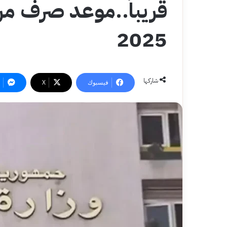
قريباً..موعد صرف 
2025
شاركها
فيسبوك
‫X