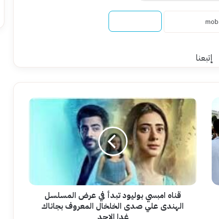
نسخ الرابط
إتبعنا
قناه
امبسي
بوليود
تبدأ
في
عرض
المسلسل
الهندى
علي
صدى
قناه امبسي بوليود تبدأ في عرض المسلسل
الخلخال
الهندى علي صدى الخلخال المعروف بجاناك
المعروف
غدا الاحد