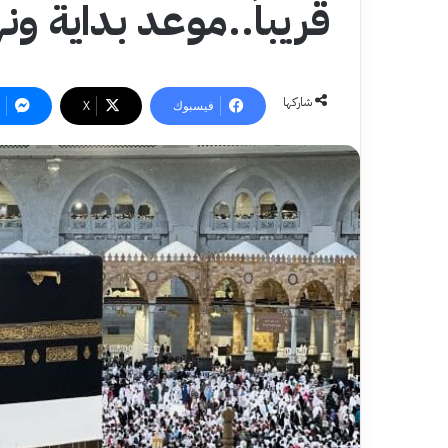
قريباً..موعد بداية ونه
شاركها
فيسبوك
‫X