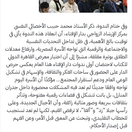
وفي ختام الندوة، ذكر الأستاذ محمد حبيب الأخصائي النفسي
بمركز الإرشاد الزواجي بدار الإفتاء، أن انعقاد هذه الندوة يأتي في
توقيت بالغ الأهمية، في ظل تداخل التحديات النفسية
والاجتماعية والرقمية التي تواجه الأسرة المصرية، وارتفاع معدلات
الطلاق بوتيرة مقلقة، مشيرًا إلى أن اختيار معرض القاهرة الدولي
للكتاب لاحتضان أولى ندوات دار الإفتاء هذا العام يعكس حرص
الدار على الحضور في ساحات الفكر والثقافة، والإسهام في تشكيل
الوعي العام ودعم استقرار المجتمع… مؤكدًا أن الأسرة اليوم
تواجه واقعًا جديدًا لم تعد فيه المشكلات محصورة داخل جدران
المنازل، بل باتت تتشكل في فضاءات رقمية مفتوحة، وتتأثر
بثقافات سريعة وصور مثالية زائفة، وأن الأجيال الجديدة، وعلى
رأسها جيلا “زد” و”ألفا”، لا ترفض القيم، لكنها لم تعد تستجيب
للخطاب التقليدي، وتبحث عن المعنى قبل الأمر، وعن الفهم
قبل إصدار الأحكام.