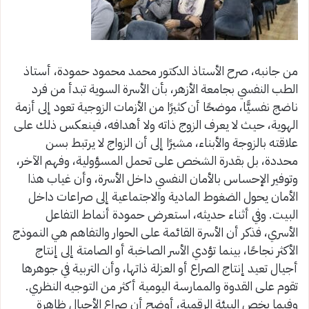
من جانبه، صرح الأستاذ الدكتور محمد محمود حمودة، أستاذ
الطب النفسي بجامعة الأزهر، بأن الأسرة السوية تبدأ من فرد
ناضج نفسيًّا، موضحًا أن كثيرًا من الأزمات الزوجية تعود إلى أزمة
الهوية، حيث لا يعرف الزوج ذاته ولا أهدافه، فينعكس ذلك على
علاقته بالزوجة والأبناء، مشيرًا إلى أن الزواج لا يرتبط بسن
محددة، بل بقدرة الشخص على تحمل المسؤولية، وفهم الآخر،
وتوفير الإحساس بالأمان النفسي داخل الأسرة، وأن غياب هذا
الأمان يحول الضغوط المادية والاجتماعية إلى صراعات داخل
البيت. وفي أثناء حديثه، استعرض حمودة أنماط التفاعل
الأسري، فذكر أن الأسرة القائمة على الحوار والتفاهم هي النموذج
الأكثر نجاحًا، بينما تؤدي الأسر الصاخبة أو الصامتة إلى إنتاج
أجيال تعيد إنتاج الصراع أو العزلة ذاتها، وأن التربية في جوهرها
تقوم على القدوة والممارسة اليومية أكثر من التوجيه النظري.
وفيما يخص البيئة الرقمية، أوضح أن صراع الأجيال ظاهرة