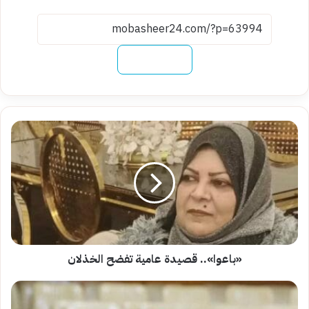
نسخ الرابط
«باعوا»..
قصيدة
عامية
تفضح
الخذلان
«باعوا».. قصيدة عامية تفضح الخذلان
«ظلٌّ
من