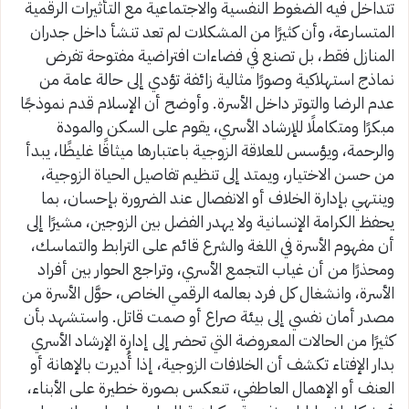
تتداخل فيه الضغوط النفسية والاجتماعية مع التأثيرات الرقمية
المتسارعة، وأن كثيرًا من المشكلات لم تعد تنشأ داخل جدران
المنازل فقط، بل تصنع في فضاءات افتراضية مفتوحة تفرض
نماذج استهلاكية وصورًا مثالية زائفة تؤدي إلى حالة عامة من
عدم الرضا والتوتر داخل الأسرة. وأوضح أن الإسلام قدم نموذجًا
مبكرًا ومتكاملًا للإرشاد الأسري، يقوم على السكن والمودة
والرحمة، ويؤسس للعلاقة الزوجية باعتبارها ميثاقًا غليظًا، يبدأ
من حسن الاختيار، ويمتد إلى تنظيم تفاصيل الحياة الزوجية،
وينتهي بإدارة الخلاف أو الانفصال عند الضرورة بإحسان، بما
يحفظ الكرامة الإنسانية ولا يهدر الفضل بين الزوجين، مشيرًا إلى
أن مفهوم الأسرة في اللغة والشرع قائم على الترابط والتماسك،
ومحذرًا من أن غياب التجمع الأسري، وتراجع الحوار بين أفراد
الأسرة، وانشغال كل فرد بعالمه الرقمي الخاص، حوَّل الأسرة من
مصدر أمان نفسي إلى بيئة صراع أو صمت قاتل. واستشهد بأن
كثيرًا من الحالات المعروضة التي تحضر إلى إدارة الإرشاد الأسري
بدار الإفتاء تكشف أن الخلافات الزوجية، إذا أُديرت بالإهانة أو
العنف أو الإهمال العاطفي، تنعكس بصورة خطيرة على الأبناء،