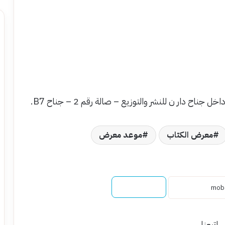
اح دار ن للنشر والتوزيع – صالة رقم 2 – جناح B7.
معرض الكتاب
موعد معرض
نسخ الرابط
إتبعنا