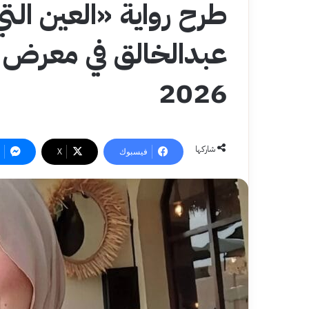
طرح رواية «العين التي
عبدالخالق في معرض ال
2026
شاركها
فيسبوك
‫X