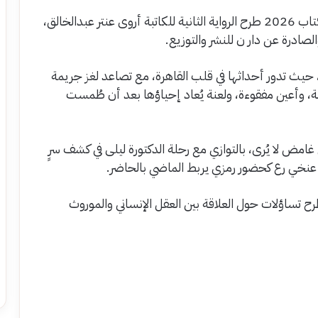
تشهد الدورة الجديدة من معرض القاهرة الدولي للكتاب 2026 طرح الرواية الثانية للكاتبة أروى عنتر عبدالخالق،
لصادرة عن دار ن للنشر والتوزيع.
 حيث تدور أحداثها في قلب القاهرة، مع تصاعد لغز جريمة
وأعين مفقوءة، ولعنة يُعاد إحياؤها بعد أن طُمست
ل غامض لا يُرى، بالتوازي مع رحلة الدكتورة ليلى في كشف سرٍ
عنخي رع كحضور رمزي يربط الماضي بالحاضر.
ح تساؤلات حول العلاقة بين العقل الإنساني والموروث