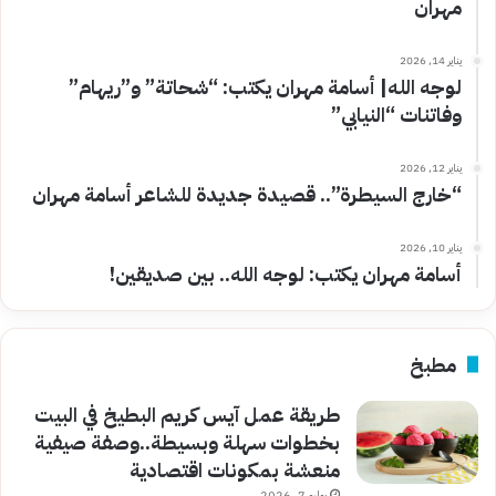
مهران
يناير 14, 2026
لوجه الله| أسامة مهران يكتب: “شحاتة” و”ريهام”
وفاتنات “النيابي”
يناير 12, 2026
“خارج السيطرة”.. قصيدة جديدة للشاعر أسامة مهران
يناير 10, 2026
أسامة مهران يكتب: لوجه الله.. بين صديقين!
مطبخ
طريقة عمل آيس كريم البطيخ في البيت
بخطوات سهلة وبسيطة..وصفة صيفية
منعشة بمكونات اقتصادية
يوليو 7, 2026