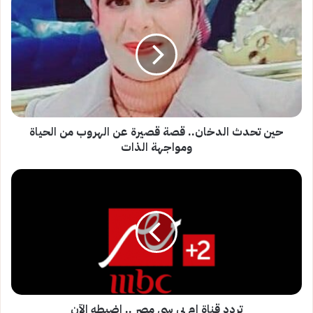
تحدث
الدخان..
قصة
قصيرة
عن
الهروب
من
الحياة
ومواجهة
حين تحدث الدخان.. قصة قصيرة عن الهروب من الحياة
الذات
ومواجهة الذات
تردد
قناة
إم
بي
سي
مصر
..
اضبطه
الآن
تردد قناة إم بي سي مصر .. اضبطه الآن