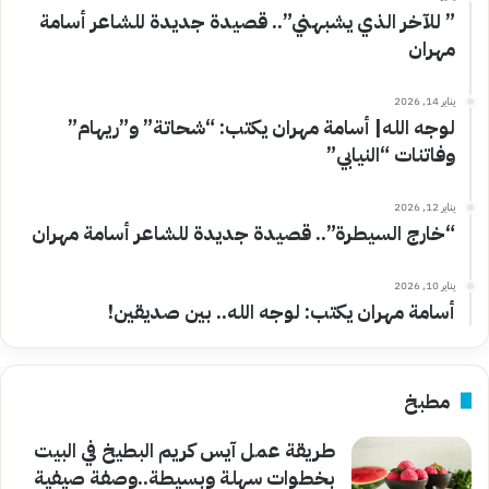
” للآخر الذي يشبهني”.. قصيدة جديدة للشاعر أسامة
مهران
يناير 14, 2026
لوجه الله| أسامة مهران يكتب: “شحاتة” و”ريهام”
وفاتنات “النيابي”
يناير 12, 2026
“خارج السيطرة”.. قصيدة جديدة للشاعر أسامة مهران
يناير 10, 2026
أسامة مهران يكتب: لوجه الله.. بين صديقين!
مطبخ
طريقة عمل آيس كريم البطيخ في البيت
بخطوات سهلة وبسيطة..وصفة صيفية