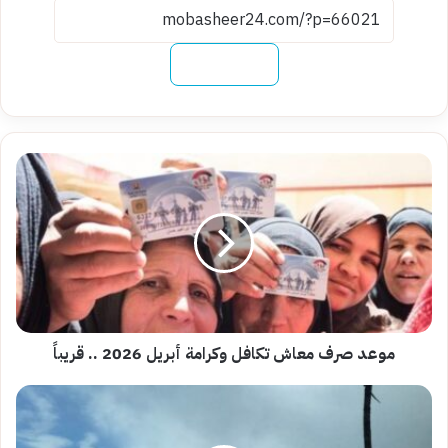
نسخ الرابط
موعد
صرف
معاش
تكافل
وكرامة
أبريل
2026
..
قريباً
موعد صرف معاش تكافل وكرامة أبريل 2026 .. قريباً
حالة
الطقس
اليوم