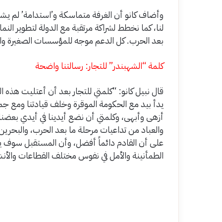
وأضاف كانو أن الغرفة متماسكة و’استدامة’ لم يشق
لنا، كما نخطط لشراكة مرتقبة مع الدولة لتطوير النم
بعد الحرب. كل الدعم موجه للمؤسسات الصغيرة وال
كلمة “الشهبندر” للتجار: رسالتنا واضحة
قال نبيل كانو: “كلمتي للتجار بعد أن أعتليت هذه ا
يدأ بيد مع الحكومة الموقرة وخلف قيادتنا ومع جمو
أزهى وأبهى، وكلمتي أن نضع أيدينا في أيدي بعضنا 
والعباد من تداعيات مرحلة ما بعد الحرب، والبحرين 
على أن القادم دائماً أفضل، وأن المستقبل سوف يب
الطمأنينة والأمل في نفوس مختلف القطاعات والأنش