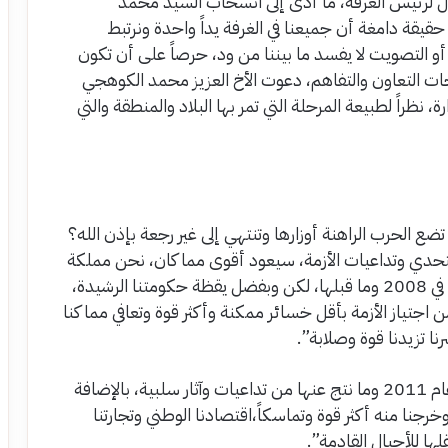
ول لرئيس الغرفة، ما أدى إلى انسحاب السيد محمد
قة دامغة أن جميعنا في الغرفة يداً واحدة ونرتبط
و التصويت لا يفسد ما بيننا من ود، حرصاً على أن تكون
رجات التعاون والتفاهم، دعوت الأخ العزيز محمد الكوهجي
 نظراً لطبيعة المرحلة التي تمر بها البلاد والمنطقة والتي
تضع الحرب الراهنة أوزارها وتنتهي إلى غير رجعة بإذن الله؟
تحدي وتداعيات الأزمة، سيعود أقوى مما كان، نحن مملكة
تعيش دائماً التحدي منذ الأزمة الاقتصادية العالمية في 2008 وما قبلها، لكن وبفضل يقظة حكومتنا الرشيدة،
جتياز الأزمة بأقل خسائر ممكنة وأكثر قوة وتعافي مما كنا
رنا تزيدنا قوة وصلابة”.
وأضاف: كذلك الحال بالنسبة لأزمات الربيع العربي عام 2011 وما نتج عنها من تداعيات وآثار سلبية، بالإضافة
خرجنا منه أكثر قوة وتماسكاً،اقتصادنا الوطني وتجارتنا
ها للأجيال القادمة”.