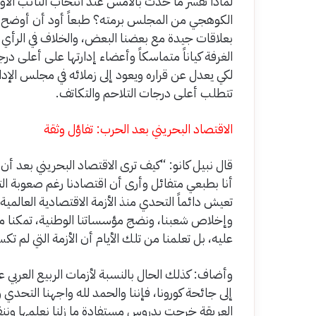
لماذا تفسر ما حدث بالأمس عند انتخاب النائب الأ
الكوهجي من المجلس برمته؟ طبعاً أود أن أوضح حقي
بعلاقات جيدة مع بعضنا البعض، والخلاف في الرأي أ
الغرفة كياناً متماسكاً وأعضاء إدارتها على أعلى د
لكي يعدل عن قراره ويعود إلى زملائه في مجلس الإدارة،
تتطلب أعلى درجات التلاحم والتكاتف.
الاقتصاد البحريني بعد الحرب: تفاؤل وثقة
قال نبيل كانو: “كيف ترى الاقتصاد البحريني بعد أن 
أنا بطبعي متفائل وأرى أن اقتصادنا رغم صعوبة ال
وإخلاص شعبنا، ونضج مؤسساتنا الوطنية، تمكنا من ا
عليه، بل تعلمنا من تلك الأيام أن الأزمة التي لم تكس
إلى جائحة كورونا، فإننا والحمد لله واجهنا التحدي و
العريقة خرجت بدروس مستفادة ما زلنا نعلمها وننقل