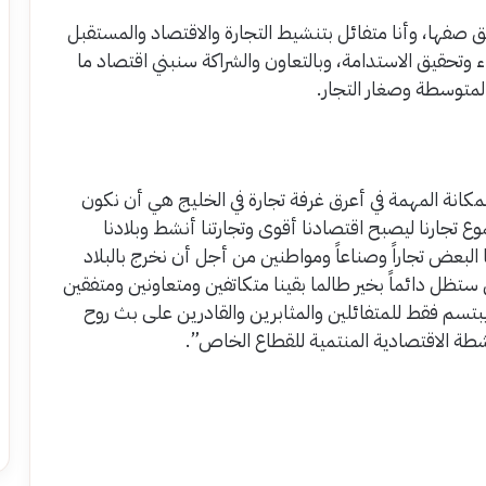
 صفها، وأنا متفائل بتنشيط التجارة والاقتصاد والمستقبل
اء وتحقيق الاستدامة، وبالتعاون والشراكة سنبني اقتصاد ما
متوسطة وصغار التجار.
لمكانة المهمة في أعرق غرفة تجارة في الخليج هي أن نكون
ع تجارنا ليصبح اقتصادنا أقوى وتجارتنا أنشط وبلادنا
البعض تجاراً وصناعاً ومواطنين من أجل أن نخرج بالبلاد
ستظل دائماً بخير طالما بقينا متكاتفين ومتعاونين ومتفقين
تسم فقط للمتفائلين والمثابرين والقادرين على بث روح
طة الاقتصادية المنتمية للقطاع الخاص”.