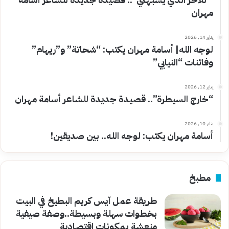
مهران
يناير 14, 2026
لوجه الله| أسامة مهران يكتب: “شحاتة” و”ريهام”
وفاتنات “النيابي”
يناير 12, 2026
“خارج السيطرة”.. قصيدة جديدة للشاعر أسامة مهران
يناير 10, 2026
أسامة مهران يكتب: لوجه الله.. بين صديقين!
مطبخ
طريقة عمل آيس كريم البطيخ في البيت
بخطوات سهلة وبسيطة..وصفة صيفية
منعشة بمكونات اقتصادية