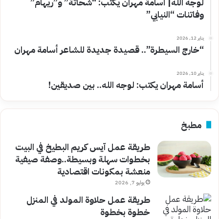
لوجه الله| أسامة مهران يكتب: “شحاتة” و”ريهام”
وفاتنات “النيابي”
يناير 12, 2026
“خارج السيطرة”.. قصيدة جديدة للشاعر أسامة مهران
يناير 10, 2026
أسامة مهران يكتب: لوجه الله.. بين صديقين!
مطبخ
طريقة عمل آيس كريم البطيخ في البيت
بخطوات سهلة وبسيطة..وصفة صيفية
منعشة بمكونات اقتصادية
يوليو 7, 2026
طريقة عمل حلاوة المولد في المنزل
خطوة بخطوة