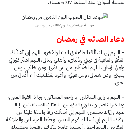
لمدينة أسوان: عند الساعة 6:07 مساءً.
موعد آذان المغرب اليوم الثلاثين من رمضان
دعاء الصائم في رمضان
– اللهم إني أَسْأَلُكَ العافيةَ في الدنيا والآخرةِ، اللهم إني أَسْأَلُكَ
العَفْوَ والعافيةَ في دِينِي ودُنْيَايَ، وأهلي ومالي، اللهم اسْتُرْ عَوْراتِي
وآمِنْ رَوْعاتِي، اللهم احْفَظْنِي من بينِ يَدَيَّ، ومن خلفي، وعن
يميني، وعن شمالي، ومن فوقي، وأعوذ بعَظَمَتِكَ أن أُغْتالَ من
تحتي.
– اللهم يا رازق السائلين، يا راحم المساكين، ويا ذا القوة المتين،
ويا خير الناصرين، يا وليّ المؤمنين، يا غيّاث المستغيثين، إياك
نعبد وإيّاك نستعين، اللهم إني أسألك رزقًا واسعًا طيبًا من
رزقك. اللهم إني أسألك فهم النبيين، وحفظ المرسلين والملائكة
المقربين، اللهم اجعل ألسنتنا عامرة بذكرك، وقلوبنا بخشيتك،