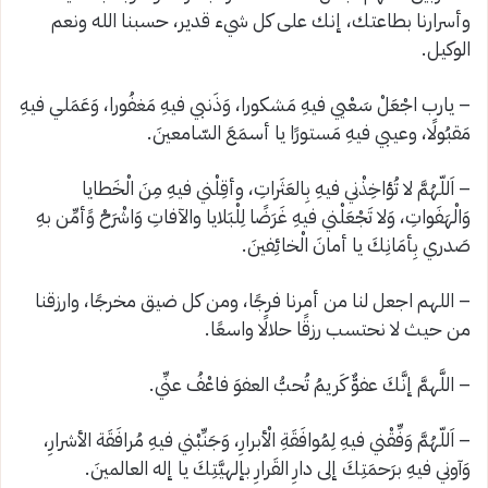
وأسرارنا بطاعتك، إنك على كل شيء قدير، حسبنا الله ونعم
الوكيل.
– يارب اجْعَلْ سَعْيي فيهِ مَشكورا، وَذَنبي فيهِ مَغفُورا، وَعَمَلي فيهِ
مَقبُولًا، وعيبي فيهِ مَستورًا يا أسمَعَ السّامعينَ.
– اَللّهُمَّ لا تُؤاخِذْني فيهِ بِالعَثَراتِ، وأقِلْني فيهِ مِنَ الْخَطايا
وَالْهَفَواتِ، وَلا تَجْعَلْني فيهِ غَرَضًا لِلْبَلايا والآفاتِ وَاشْرَحْ وًأمِّن بهِ
صَدري بِأمَانِكَ يا أمانَ الْخائِفينَ.
– اللهم اجعل لنا من أمرنا فرجًا، ومن كل ضيق مخرجًا، وارزقنا
من حيث لا نحتسب رزقًا حلالًا واسعًا.
– اللَّهمَّ إنَّكَ عفوٌّ كَريمُ تُحبُّ العفوَ فاعْفُ عنِّي.
– اَللّهُمَّ وَفِّقْني فيهِ لِمُوافَقَةِ الْأبرارِ، وَجَنِّبْني فيهِ مُرافَقَة الأشرارِ،
وَآوني فيهِ برَحمَتِكَ إلى دارِ القَرارِ بإلهيَّتِكَ يا إله العالمينَ.