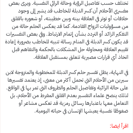
تختلف حسب تفاصيل الرؤية وحالة الرائي النفسية. ويرى بعض
مفسري الأحلام أن كسر الدبلة للخاطب قد يشير إلى وجود
خلافات أو توتر في العلاقة بينه وبين خطيبته، أو شعوره بالقلق
من مسؤوليات الزواج القادمة. كما قد يعكس الحلم حالة من
التفكير الزائد أو التردد بشأن إتمام الارتباط. وفي بعض التفسيرات
قد يكون كسر الدبلة في المنام رسالة تنبيه للخاطب بضرورة إعادة
تقييم العلاقة ومحاولة حل المشكلات بالحكمة والتفاهم قبل
اتخاذ أي قرارات مصيرية تتعلق بمستقبل العلاقة.
في النهاية، يظل تفسير حلم كسر الدبلة للمخطوبة والمتزوجة لابن
سيرين من الأحلام التي تحمل أكثر من معنى، إذ يعتمد تفسيرها
على حالة الرائية وتفاصيل الحلم والظروف التي تمر بها في الواقع.
لذلك ينصح علماء التفسير بعدم القلق المفرط من الأحلام، بل
التعامل معها باعتبارها رسائل رمزية قد تعكس مشاعر أو
ضغوطًا نفسية يعيشها الإنسان في حياته اليومية.
اقرأ ايضا: