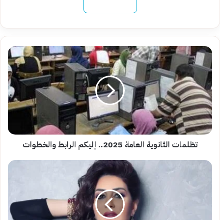
نسخ الرابط
تظلمات
الثانوية
العامة
2025..
إليكم
الرابط
والخطوات
تظلمات الثانوية العامة 2025.. إليكم الرابط والخطوات
وفاء
عامر
تخرج
عن
صمتها..آخر
تطورات