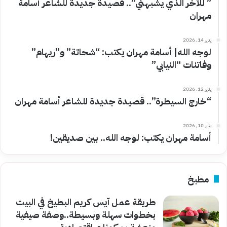
” للآخر الذي يشبهني”.. قصيدة جديدة للشاعر أسامة
مهران
يناير 14, 2026
لوجه الله| أسامة مهران يكتب: “شحاتة” و”ريهام”
وفاتنات “النيابي”
يناير 12, 2026
“خارج السيطرة”.. قصيدة جديدة للشاعر أسامة مهران
يناير 10, 2026
أسامة مهران يكتب: لوجه الله.. بين صديقين!
مطبخ
طريقة عمل آيس كريم البطيخ في البيت
بخطوات سهلة وبسيطة..وصفة صيفية