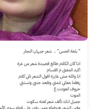
” بلغة الحس” .. شعر جيهان النجار
اذا كان الكلام طالع قصيدة شعر من غزة
اكيد المعنى م القسام
انا والله مش عايزة اقول الشعر تاني كلام
زهقنا معاني تتمني وتقعد جنبي وتستني
حروف اتعودت ع
الموت
جميل انك تألف شعر لغته سكوت
وفين الشعر هنطوله ومين يقدر علي قوله سوي الأحر