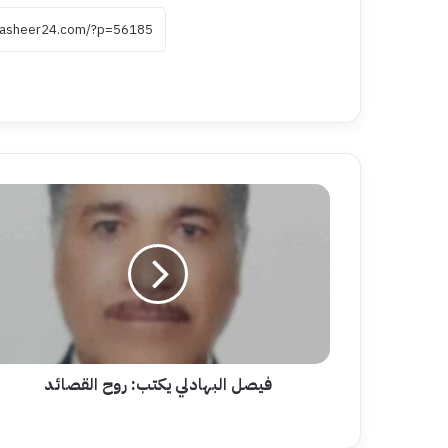
فيصل
البهادلي
يكتب:
روح
القصائد
فيصل البهادلي يكتب: روح القصائد