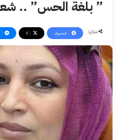
” بلغة الحس” .. شعر 
شاركها
فيسبوك
‫X