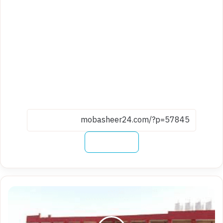
نسخ الرابط
موعد
فتح
باب
التقديم