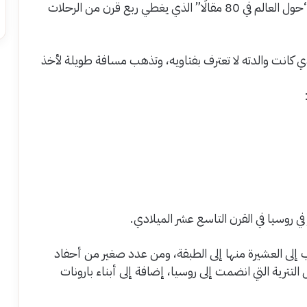
أوروبا” عدة مرات، في حين لم يقرأ أحد منهم كتابي “حول العالم في 80 مقالًا” الذي يغطي ربع قرن من الرحلات
كانت والدته لا تعترف بفتاويه، وتذهب مسافة طويلة لأخذ
 في روسيا في القرن التاسع عشر الميلادي.
إلى العشيرة منها إلى الطبقة، ومن عدد صغير من أحفاد
 التترية التي انضمت إلى روسيا، إضافة إلى أبناء بارونات