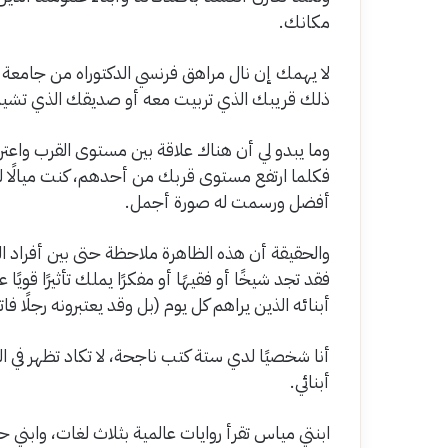
مكانك.
لا يهمك إن نال مراهق فرنسي الدكتوراه من جامعة
ذلك قريبك الذي تربيت معه أو صديقك الذي تشيد ب
وما يبدو لي أن هناك علاقة بين مستوى القرب واعترا
فكلما ارتفع مستوى قربك من أحدهم، كنت ميالًا ل
أفضل ورسمت له صورة أجمل.
والحقيقة أن هذه الظاهرة ملاحظة حتى بين أفراد الع
فقد تجد شيخًا أو فقيهًا أو مفكرًا يملك تأثيرًا قويًا 
أبنائه الذين يراهم كل يوم (بل وقد يعتبرونه رجلًا فات
أنا شخصيًا لدي ستة كتب ناجحة، لا تكاد تظهر في 
أبنائي.
ابنتي مياس تقرأ روايات عالمية بثلاث لغات، وابني 