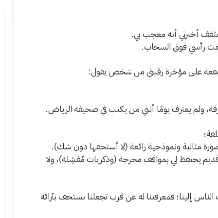
ثقف أخبرني أنه معجب بي.
فعت رأسي فوق السحاب.
بصفعة على مؤخرة رقبتي من شخص يقول:
رفة، ولم يعترف يومًا أنني من يكتب في صحيفة الرياض.
فة؛
رة مثالية ونموذجية رائعة (لا أستحقها دون شك).
 قديم يحتفظ لي بمواقف محرجة (وذكريات مُفشِلة)، ولا
الناس إلينا؛ فمعرفتنا له عن قرب تجعلنا نستخف بآرائه