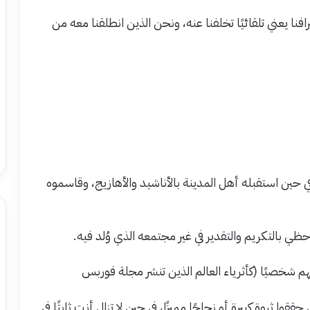
افنا يعني تلقائيًا تخلفنا عنه، ونحن الذين انطلقنا معه من
ين استقبله أهل المدينة بالأناشيد والأهازيج، وقاسموه
حظي بالتكريم والتقدير في غير مجتمعه الذي وُلد فيه.
فهم شخصيًا (كأثرياء العالم الذين تنشر مجلة فوربس
قوا ثروة كبيرة أو نجاحًا مميزًا، في حين لا تزال أنت ثابتًا في