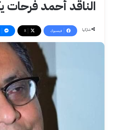
الناقد أحمد فرحات يك
شاركها
فيسبوك
‫X