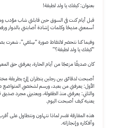
بعنوان: كيفك يا ولد لطيفة!
قبل أيام كنت في السوق حين قابلني شاب مؤدب وم
أسمعني مديحًا وكلمات إشادة أصابتني بالدوار ور
وفيما كنا نتحضر لالتقاط صورة “سِلفي”، شعرت 
“كيفك يا ولد لطيفة؟”
كان صديقًا مزعجًا من أيام الحارة، يعرفني حق المع
أصبحت لدقائق بين رجلين ينظران إليّ بطريقة مختل
الأول: يعرفني من بعيد، ورسم لشخصي المتواضع صو
والثاني: يعرفني منذ الطفولة، ويعتبرني مجرد صديق
يعنيه كيف أصبحت اليوم.
هذه المفارقة تفسر لماذا نتهاون ونتطاول على أقرب 
وأفكاره وإنجازاته.