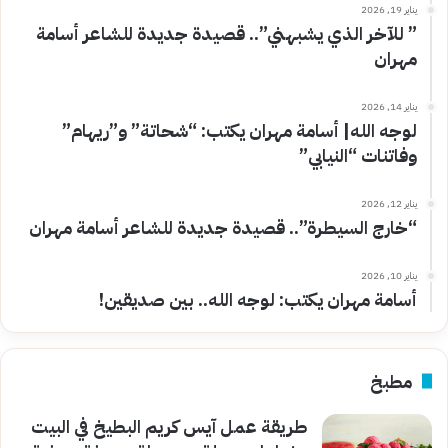
يناير 19, 2026
” للآخر الذي يشبهني”.. قصيدة جديدة للشاعر أسامة
مهران
يناير 14, 2026
لوجه الله| أسامة مهران يكتب: “شحاتة” و”ريهام”
وفاتنات “النيابي”
يناير 12, 2026
“خارج السيطرة”.. قصيدة جديدة للشاعر أسامة مهران
يناير 10, 2026
أسامة مهران يكتب: لوجه الله.. بين صديقين!
مطبخ
طريقة عمل آيس كريم البطيخ في البيت