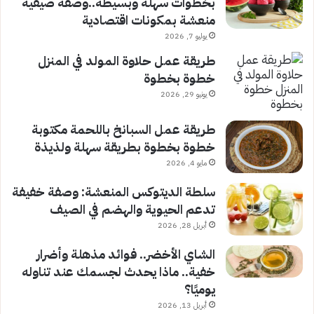
بخطوات سهلة وبسيطة..وصفة صيفية
منعشة بمكونات اقتصادية
يوليو 7, 2026
طريقة عمل حلاوة المولد في المنزل
خطوة بخطوة
يونيو 29, 2026
طريقة عمل السبانخ باللحمة مكتوبة
خطوة بخطوة بطريقة سهلة ولذيذة
مايو 4, 2026
سلطة الديتوكس المنعشة: وصفة خفيفة
تدعم الحيوية والهضم في الصيف
أبريل 28, 2026
الشاي الأخضر.. فوائد مذهلة وأضرار
خفية.. ماذا يحدث لجسمك عند تناوله
يوميًا؟
أبريل 13, 2026