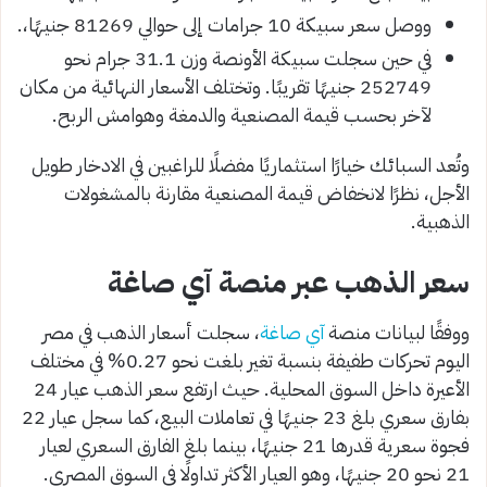
ووصل سعر سبيكة 10 جرامات إلى حوالي 81269 جنيهًا،.
في حين سجلت سبيكة الأونصة وزن 31.1 جرام نحو
252749 جنيهًا تقريبًا. وتختلف الأسعار النهائية من مكان
لآخر بحسب قيمة المصنعية والدمغة وهوامش الربح.
وتُعد السبائك خيارًا استثماريًا مفضلًا للراغبين في الادخار طويل
الأجل، نظرًا لانخفاض قيمة المصنعية مقارنة بالمشغولات
الذهبية.
سعر الذهب عبر منصة آي صاغة
ووفقًا لبيانات منصة
آي صاغة
، سجلت أسعار الذهب في مصر
اليوم تحركات طفيفة بنسبة تغير بلغت نحو 0.27% في مختلف
الأعيرة داخل السوق المحلية. حيث ارتفع سعر الذهب عيار 24
بفارق سعري بلغ 23 جنيهًا في تعاملات البيع، كما سجل عيار 22
فجوة سعرية قدرها 21 جنيهًا، بينما بلغ الفارق السعري لعيار
21 نحو 20 جنيهًا، وهو العيار الأكثر تداولًا في السوق المصري.