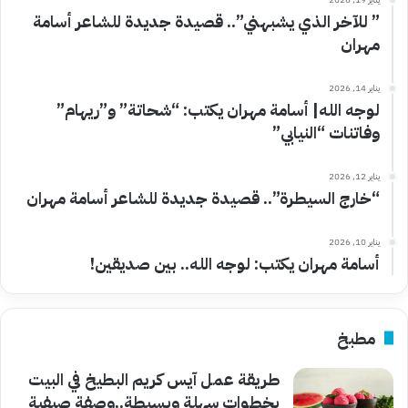
” للآخر الذي يشبهني”.. قصيدة جديدة للشاعر أسامة
مهران
يناير 14, 2026
لوجه الله| أسامة مهران يكتب: “شحاتة” و”ريهام”
وفاتنات “النيابي”
يناير 12, 2026
“خارج السيطرة”.. قصيدة جديدة للشاعر أسامة مهران
يناير 10, 2026
أسامة مهران يكتب: لوجه الله.. بين صديقين!
مطبخ
طريقة عمل آيس كريم البطيخ في البيت
بخطوات سهلة وبسيطة..وصفة صيفية