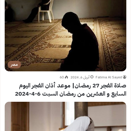
مصر
Fatima Al Sayed
أبريل 6, 2024
60
صلاة الفجر 27 رمضان| موعد أذان الفجر اليوم
السابع و العشرين من رمضان السبت 6-4-2024