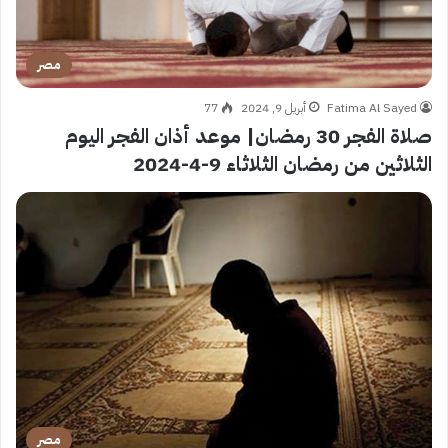
مصر
Fatima Al Sayed
أبريل 9, 2024
77
صلاة الفجر 30 رمضان| موعد أذان الفجر اليوم
الثلاثين من رمضان الثلاثاء 9-4-2024
مصر