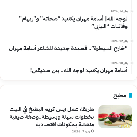
يناير 14, 2026
لوجه الله| أسامة مهران يكتب: “شحاتة” و”ريهام”
وفاتنات “النيابي”
يناير 12, 2026
“خارج السيطرة”.. قصيدة جديدة للشاعر أسامة مهران
يناير 10, 2026
أسامة مهران يكتب: لوجه الله.. بين صديقين!
مطبخ
طريقة عمل آيس كريم البطيخ في البيت
بخطوات سهلة وبسيطة..وصفة صيفية
منعشة بمكونات اقتصادية
يوليو 7, 2026