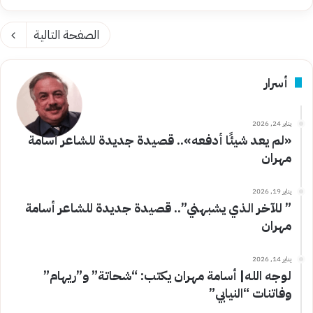
الصفحة التالية
أسرار
يناير 24, 2026
«لم يعد شيئًا أدفعه».. قصيدة جديدة للشاعر أسامة
مهران
يناير 19, 2026
” للآخر الذي يشبهني”.. قصيدة جديدة للشاعر أسامة
مهران
يناير 14, 2026
لوجه الله| أسامة مهران يكتب: “شحاتة” و”ريهام”
وفاتنات “النيابي”